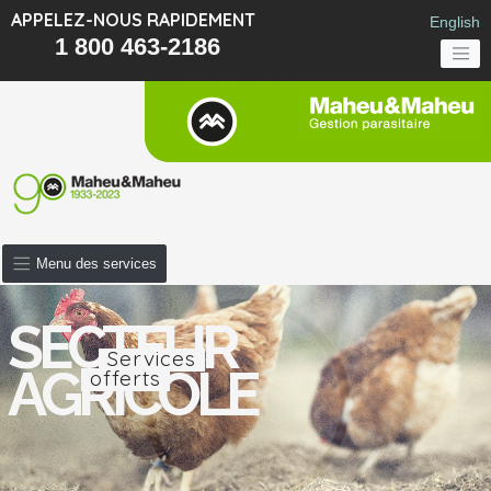
APPELEZ-NOUS RAPIDEMENT
English
1 800 463-2186
Menu des services
SECTEUR
Services
AGRICOLE
offerts