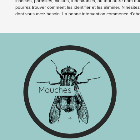
insectes, parasites, bibittes, indésirables, ou tout autre nom qu
pourrez trouver comment les identifier et les éliminer. N'hésit
dont vous avez besoin. La bonne intervention commence d'abord 
Mouches