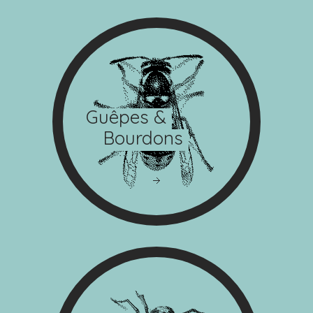
Guêpes &
Bourdons