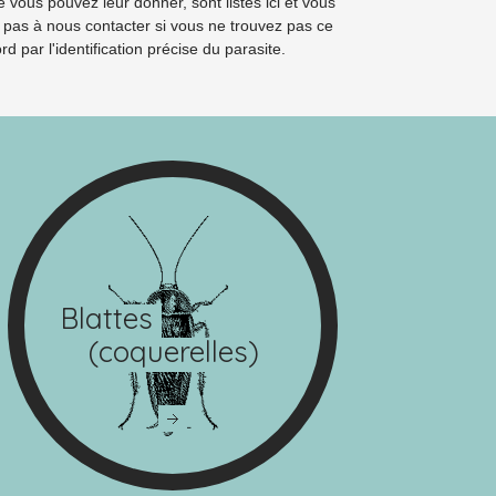
e vous pouvez leur donner, sont listés ici et vous
ez pas à nous contacter si vous ne trouvez pas ce
par l'identification précise du parasite.
Blattes
(coquerelles)