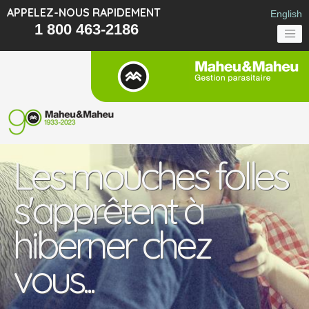
APPELEZ-NOUS RAPIDEMENT
English
1 800 463-2186
Les mouches folles
s'apprêtent à
hiberner chez
vous...