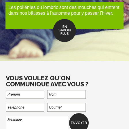
Les pollénies du lombric sont des mouches qui entrent
dans nos bâtisses à l'automne pour y passer l'hiver.
EN
SAVOIR
PLUS
VOUS VOULEZ QU'ON
COMMUNIQUE AVEC VOUS ?