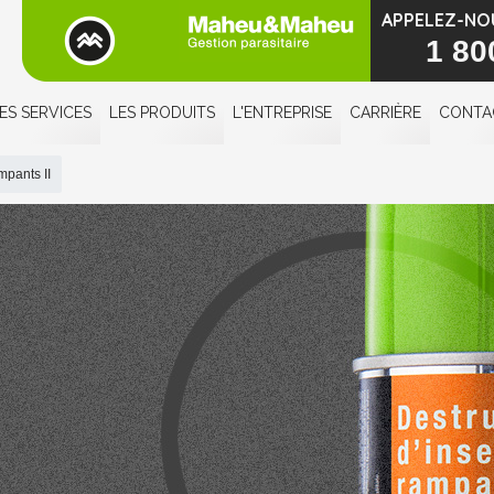
APPELEZ-NO
1 80
ES SERVICES
LES PRODUITS
L'ENTREPRISE
CARRIÈRE
CONTA
mpants II
TRUCTEUR
NSECTES
PANTS II
heu&
u