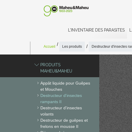
L'INVENTAIRE DES PARASITES
L
Accueil
Les produits
Destructeur d'insectes ra
PRODUITS
MAHEU&MAHEU
DES
Appât liquide pour Guêpes
D'I
et Mouches
Destructeur d'insectes
RAM
rampants II
Destructeur d'insectes
Ma
volants
Destructeur de guêpes et
Mahe
frelons en mousse II