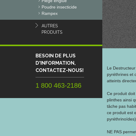
Piège englué
Poudre insecticide
Rampex
AUTRES
PRODUITS
BESOIN DE PLUS
D'INFORMATION,
Le Destructeur
CONTACTEZ-NOUS!
pyréthrines et 
atteints direct
1 800 463-2186
Ce produit doit
plinthes ainsi q
tâche pas habi
ce produit est 
pyréthrinoïdes)
NE PAS permett