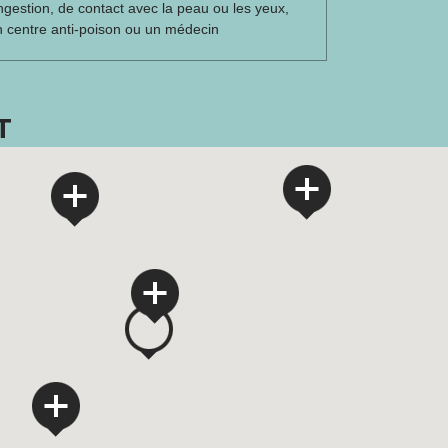
ngestion, de contact avec la peau ou les yeux,
n centre anti-poison ou un médecin
T
2
2
4
22