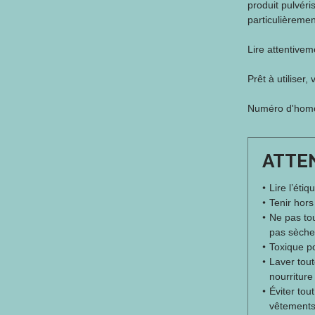
produit pulvéri
particulièrement
Lire attentiveme
Prêt à utiliser
Numéro d'homolo
ATTE
Lire l’étiq
Tenir hors
Ne pas tou
pas sèche
Toxique po
Laver tout
nourriture 
Éviter tou
vêtement