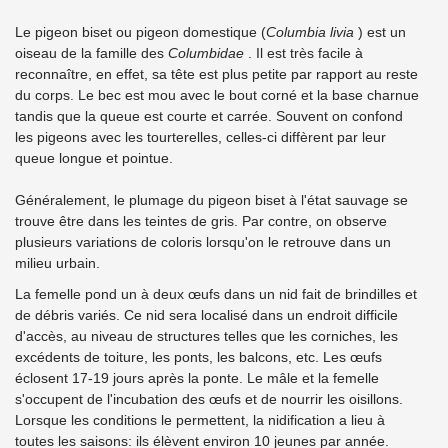
Le pigeon biset ou pigeon domestique (
Columbia livia
) est un
oiseau de la famille des
Columbidae
. Il est très facile à
reconnaître, en effet, sa tête est plus petite par rapport au reste
du corps. Le bec est mou avec le bout corné et la base charnue
tandis que la queue est courte et carrée. Souvent on confond
les pigeons avec les tourterelles, celles-ci diffèrent par leur
queue longue et pointue.
Généralement, le plumage du pigeon biset à l'état sauvage se
trouve être dans les teintes de gris. Par contre, on observe
plusieurs variations de coloris lorsqu'on le retrouve dans un
milieu urbain.
La femelle pond un à deux œufs dans un nid fait de brindilles et
de débris variés. Ce nid sera localisé dans un endroit difficile
d'accès, au niveau de structures telles que les corniches, les
excédents de toiture, les ponts, les balcons, etc. Les œufs
éclosent 17-19 jours après la ponte. Le mâle et la femelle
s'occupent de l'incubation des œufs et de nourrir les oisillons.
Lorsque les conditions le permettent, la nidification a lieu à
toutes les saisons: ils élèvent environ 10 jeunes par année.