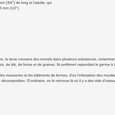
m (3/4") de long et l'adulte, qui
13 mm (1/2").
ire, la larve creusera des tunnels dans plusieurs substances, notamment 
s, de blé, de farine et de graines. Ils préfèrent cependant le germe à la
les meuneries et les bâtiments de fermes, d'où l'infestation des moulée
 décomposition. D'ordinaire, on le retrouve là où il y a des nids d'ois