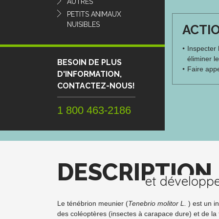
AUTRES
PETITS ANIMAUX
NUISIBLES
ACTI
Inspecter 
éliminer l
BESOIN DE PLUS
Faire appe
D'INFORMATION,
CONTACTEZ-NOUS!
1 800 463-2186
DESCRIPTION
et développ
Le ténébrion meunier (
Tenebrio molitor L.
) est un i
des coléoptères (insectes à carapace dure) et de la 