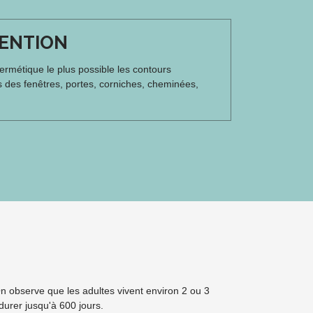
ENTION
rmétique le plus possible les contours
s des fenêtres, portes, corniches, cheminées,
On observe que les adultes vivent environ 2 ou 3
durer jusqu'à 600 jours.