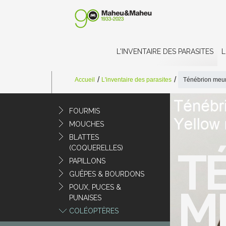
L'INVENTAIRE DES PARASITES
L
Accueil
L'inventaire des parasites
Ténébrion meu
FOURMIS
MOUCHES
BLATTES
(COQUERELLES)
T
PAPILLONS
GUÊPES & BOURDONS
POUX, PUCES &
M
PUNAISES
COLÉOPTÈRES