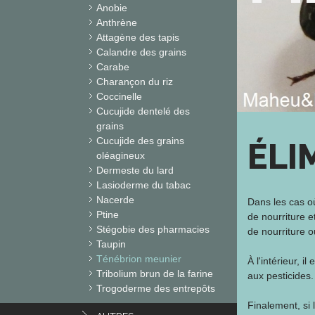
Anobie
Anthrène
Attagène des tapis
Calandre des grains
Carabe
Charançon du riz
Coccinelle
Cucujide dentelé des
grains
Cucujide des grains
ÉLI
oléagineux
Dermeste du lard
Lasioderme du tabac
Nacerde
Dans les cas où
Ptine
de nourriture e
Stégobie des pharmacies
de nourriture 
Taupin
Ténébrion meunier
À l'intérieur, i
Tribolium brun de la farine
aux pesticides.
Trogoderme des entrepôts
Finalement, si 