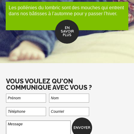
Les pollénies du lombric sont des mouches qui entrent
dans nos bâtisses à l'automne pour y passer l'hiver.
EN
SAVOIR
PLUS
VOUS VOULEZ QU'ON
COMMUNIQUE AVEC VOUS ?