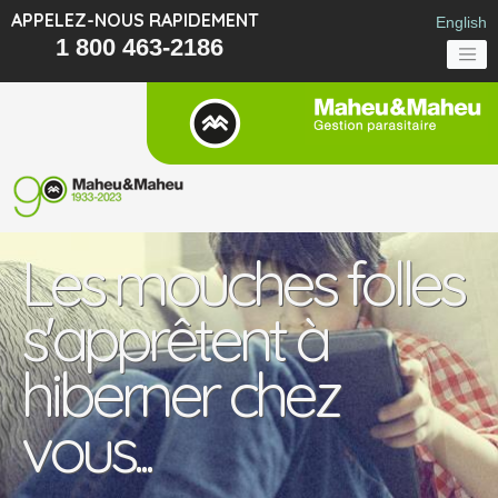
APPELEZ-NOUS RAPIDEMENT
English
1 800 463-2186
Les mouches folles
s'apprêtent à
hiberner chez
vous...